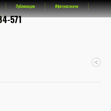
Публикации
#фитнесзначи
4-571