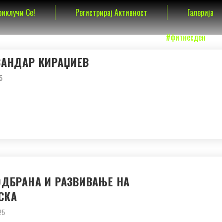
риклучи Се!
Регистрирај Активност
Галерија
#фитнесден
САНДАР КИРАЏИЕВ
5
ОДБРАНА И РАЗВИВАЊЕ НА
СКА
25