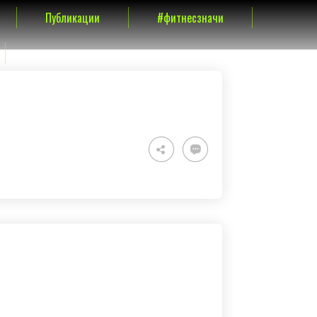
Публикации
#фитнесзначи