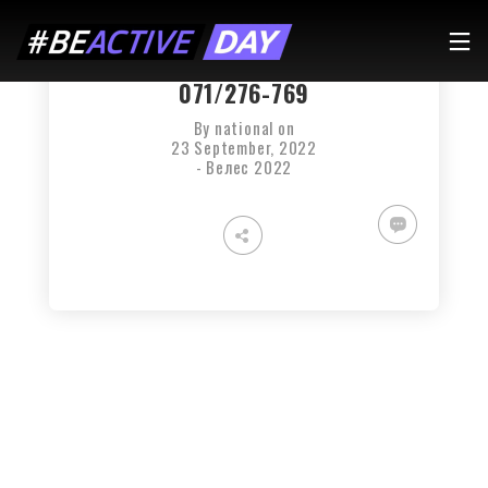
ТЕРТАНА, КИК БОК, КРОСФИТ –
РДЕ БУДО ФИТНЕС ЦЕНТАР –
071/276-769
By
national
on
23 September, 2022
-
Велес 2022