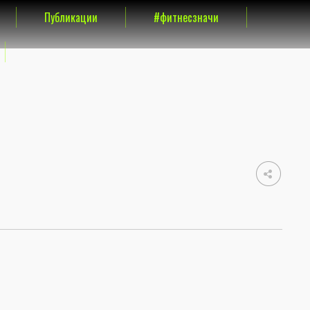
Публикации
#фитнесзначи