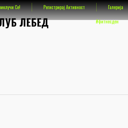
риклучи Се!
Регистрирај Активност
Галерија
ЛУБ ЛЕБЕД
#фитнесден