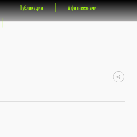
Публикации
#фитнесзначи