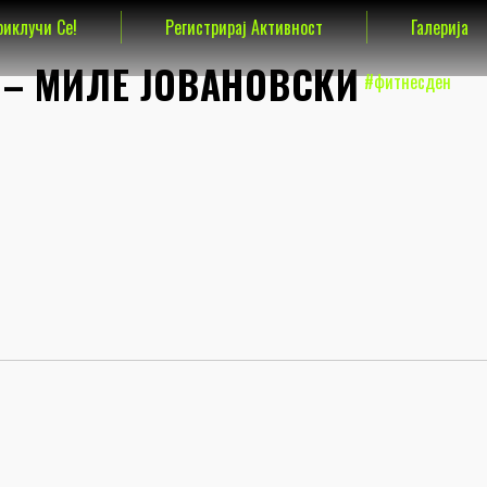
риклучи Се!
Регистрирај Активност
Галерија
 – МИЛЕ ЈОВАНОВСКИ
#фитнесден