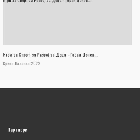
Игри за Спорт за Развој за Деца - Горан Цонев...
Игри за Спорт за Развој за Деца - Горан Цонев...
Крива Паланка 2022
Партнери