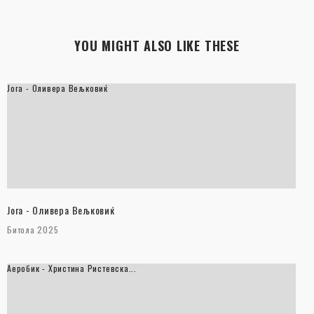
YOU MIGHT ALSO LIKE THESE
Јога - Оливера Вељковиќ
Јога - Оливера Вељковиќ
Битола 2025
Аеробик - Христина Ристевска...