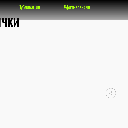
Публикации
#фитнесзначи
ИЧКИ