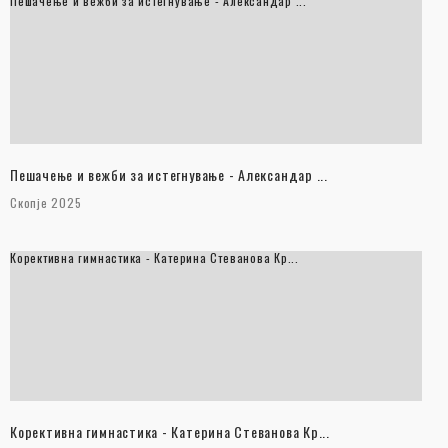
Пешачење и вежби за истегнување - Александар ...
Пешачење и вежби за истегнување - Александар ...
Скопје 2025
Корективна гимнастика - Катерина Стеванова Кр...
Корективна гимнастика - Катерина Стеванова Кр...